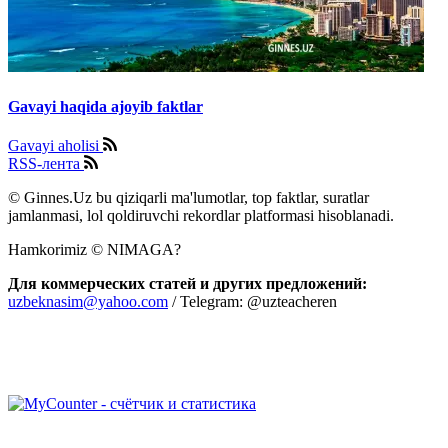
Gavayi haqida ajoyib faktlar
Gavayi aholisi
RSS-лента
© Ginnes.Uz bu qiziqarli ma'lumotlar, top faktlar, suratlar
jamlanmasi, lol qoldiruvchi rekordlar platformasi hisoblanadi.
Hamkorimiz © NIMAGA?
Для коммерческих статей и других предложений:
uzbeknasim@yahoo.com
/ Telegram: @uzteacheren