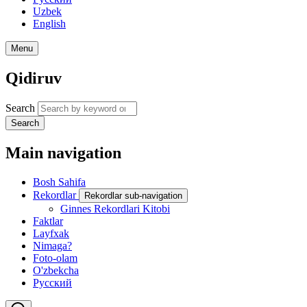
Uzbek
English
Menu
Qidiruv
Search
Search
Main navigation
Bosh Sahifa
Rekordlar
Rekordlar sub-navigation
Ginnes Rekordlari Kitobi
Faktlar
Layfxak
Nimaga?
Foto-olam
O'zbekcha
Русский