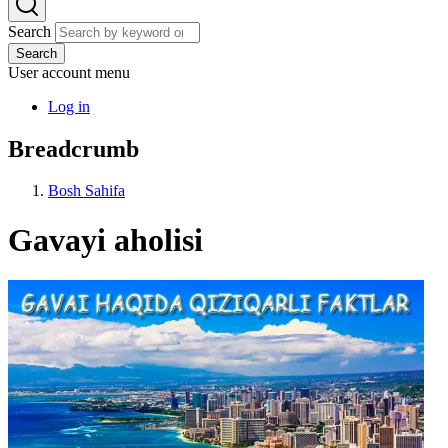
Search
Search
User account menu
Log in
Breadcrumb
Bosh Sahifa
Gavayi aholisi