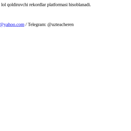
 lol qoldiruvchi rekordlar platformasi hisoblanadi.
m@yahoo.com
/ Telegram: @uzteacheren