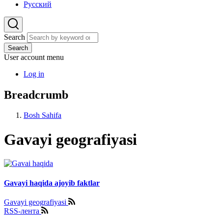
Русский
Search
Search
User account menu
Log in
Breadcrumb
Bosh Sahifa
Gavayi geografiyasi
Gavayi haqida ajoyib faktlar
Gavayi geografiyasi
RSS-лента