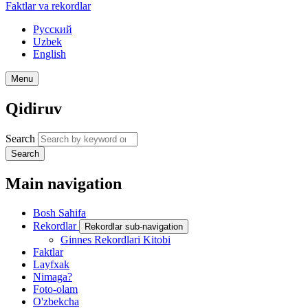
Faktlar va rekordlar
Русский
Uzbek
English
Menu
Qidiruv
Search
Search
Main navigation
Bosh Sahifa
Rekordlar
Rekordlar sub-navigation
Ginnes Rekordlari Kitobi
Faktlar
Layfxak
Nimaga?
Foto-olam
O'zbekcha