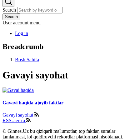
Search
Search
User account menu
Log in
Breadcrumb
Bosh Sahifa
Gavayi sayohat
Gavayi haqida ajoyib faktlar
Gavayi sayohat
RSS-лента
© Ginnes.Uz bu qiziqarli ma'lumotlar, top faktlar, suratlar
jamlanmasi, lol qoldiruvchi rekordlar platformasi hisoblanadi.