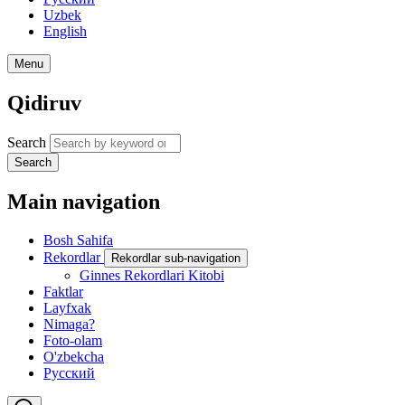
Uzbek
English
Menu
Qidiruv
Search
Search
Main navigation
Bosh Sahifa
Rekordlar
Rekordlar sub-navigation
Ginnes Rekordlari Kitobi
Faktlar
Layfxak
Nimaga?
Foto-olam
O'zbekcha
Русский