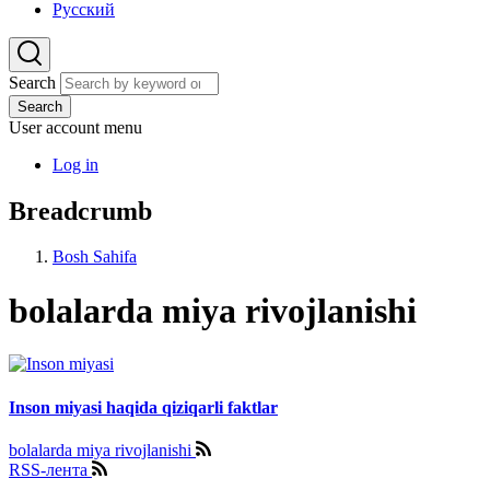
Русский
Search
Search
User account menu
Log in
Breadcrumb
Bosh Sahifa
bolalarda miya rivojlanishi
Inson miyasi haqida qiziqarli faktlar
bolalarda miya rivojlanishi
RSS-лента