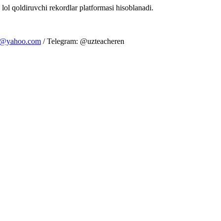
 lol qoldiruvchi rekordlar platformasi hisoblanadi.
m@yahoo.com
/ Telegram: @uzteacheren