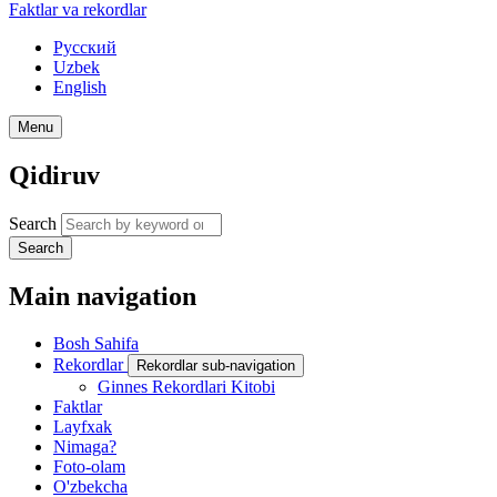
Faktlar va rekordlar
Русский
Uzbek
English
Menu
Qidiruv
Search
Search
Main navigation
Bosh Sahifa
Rekordlar
Rekordlar sub-navigation
Ginnes Rekordlari Kitobi
Faktlar
Layfxak
Nimaga?
Foto-olam
O'zbekcha