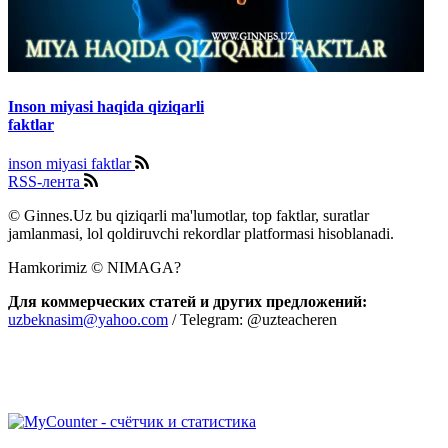
Inson miyasi haqida qiziqarli
faktlar
inson miyasi faktlar
RSS-лента
© Ginnes.Uz bu qiziqarli ma'lumotlar, top faktlar, suratlar
jamlanmasi, lol qoldiruvchi rekordlar platformasi hisoblanadi.
Hamkorimiz © NIMAGA?
Для коммерческих статей и других предложений:
uzbeknasim@yahoo.com
/ Telegram: @uzteacheren