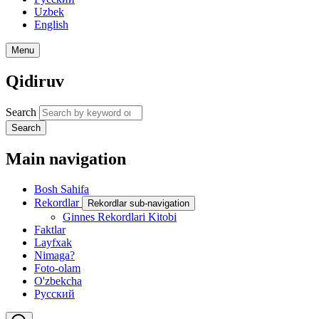
Uzbek
English
Menu
Qidiruv
Search
Search
Main navigation
Bosh Sahifa
Rekordlar
Rekordlar sub-navigation
Ginnes Rekordlari Kitobi
Faktlar
Layfxak
Nimaga?
Foto-olam
O'zbekcha
Русский