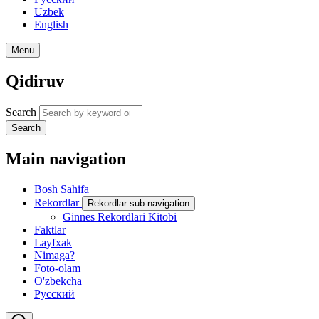
Uzbek
English
Menu
Qidiruv
Search
Search
Main navigation
Bosh Sahifa
Rekordlar
Rekordlar sub-navigation
Ginnes Rekordlari Kitobi
Faktlar
Layfxak
Nimaga?
Foto-olam
O'zbekcha
Русский