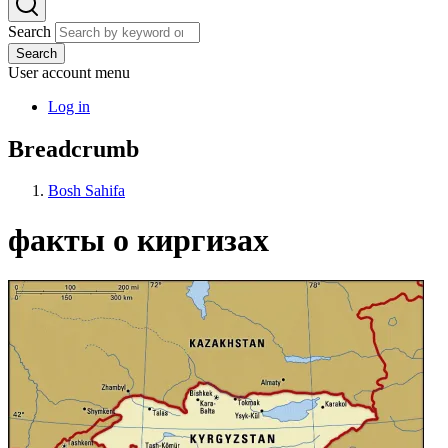
Search
Search
User account menu
Log in
Breadcrumb
Bosh Sahifa
факты о киргизах