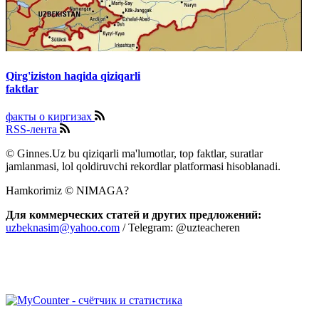
Qirg'iziston haqida qiziqarli
faktlar
факты о киргизах
RSS-лента
© Ginnes.Uz bu qiziqarli ma'lumotlar, top faktlar, suratlar
jamlanmasi, lol qoldiruvchi rekordlar platformasi hisoblanadi.
Hamkorimiz © NIMAGA?
Для коммерческих статей и других предложений:
uzbeknasim@yahoo.com
/ Telegram: @uzteacheren