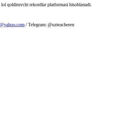
 lol qoldiruvchi rekordlar platformasi hisoblanadi.
m@yahoo.com
/ Telegram: @uzteacheren