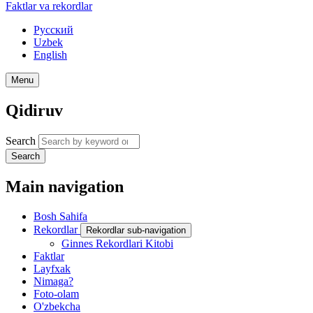
Faktlar va rekordlar
Русский
Uzbek
English
Menu
Qidiruv
Search
Search
Main navigation
Bosh Sahifa
Rekordlar
Rekordlar sub-navigation
Ginnes Rekordlari Kitobi
Faktlar
Layfxak
Nimaga?
Foto-olam
O'zbekcha