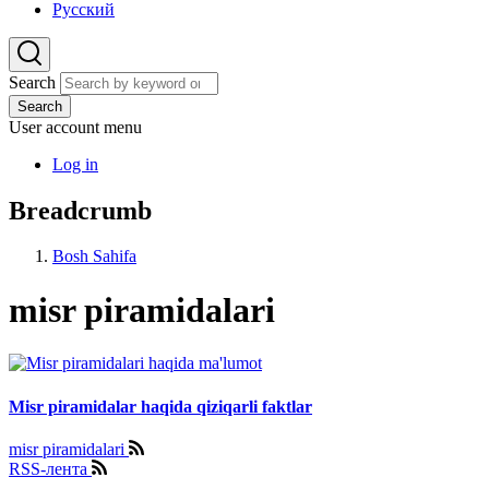
Русский
Search
Search
User account menu
Log in
Breadcrumb
Bosh Sahifa
misr piramidalari
Misr piramidalar haqida qiziqarli faktlar
misr piramidalari
RSS-лента