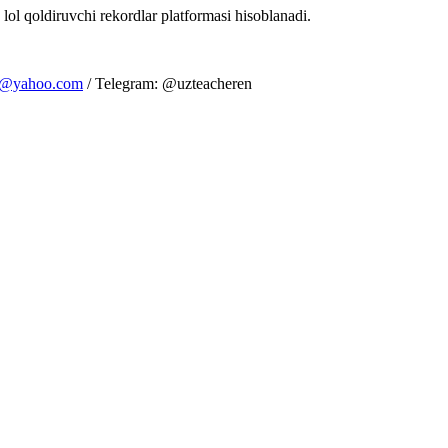
 lol qoldiruvchi rekordlar platformasi hisoblanadi.
m@yahoo.com
/ Telegram: @uzteacheren