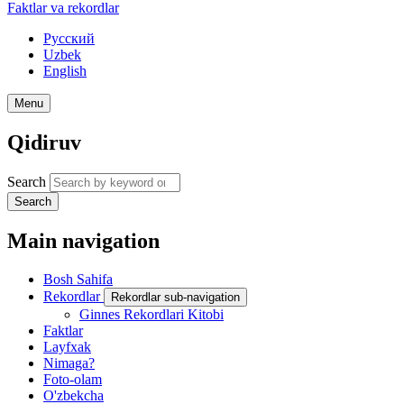
Faktlar va rekordlar
Русский
Uzbek
English
Menu
Qidiruv
Search
Search
Main navigation
Bosh Sahifa
Rekordlar
Rekordlar sub-navigation
Ginnes Rekordlari Kitobi
Faktlar
Layfxak
Nimaga?
Foto-olam
O'zbekcha