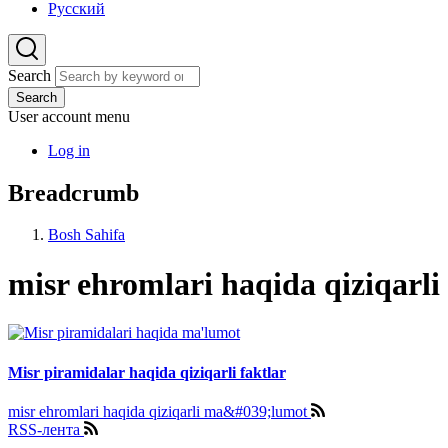
Русский
Search
Search
User account menu
Log in
Breadcrumb
Bosh Sahifa
misr ehromlari haqida qiziqarl
Misr piramidalar haqida qiziqarli faktlar
misr ehromlari haqida qiziqarli ma&#039;lumot
RSS-лента