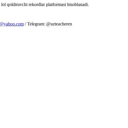
 lol qoldiruvchi rekordlar platformasi hisoblanadi.
m@yahoo.com
/ Telegram: @uzteacheren