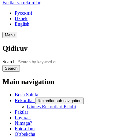
Faktlar va rekordlar
Русский
Uzbek
English
Menu
Qidiruv
Search
Search
Main navigation
Bosh Sahifa
Rekordlar
Rekordlar sub-navigation
Ginnes Rekordlari Kitobi
Faktlar
Layfxak
Nimaga?
Foto-olam
O'zbekcha