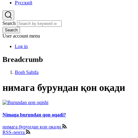
Русский
Search
Search
User account menu
Log in
Breadcrumb
Bosh Sahifa
нимага бурундан қон оқади
Nimaga burundan qon oqadi?
нимага бурундан қон оқади
RSS-лента