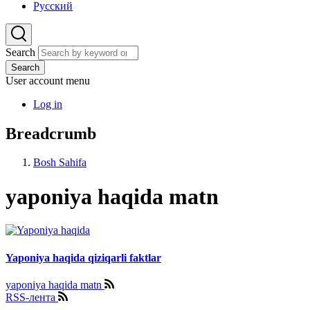
Русский
Search
Search
User account menu
Log in
Breadcrumb
Bosh Sahifa
yaponiya haqida matn
Yaponiya haqida qiziqarli faktlar
yaponiya haqida matn
RSS-лента