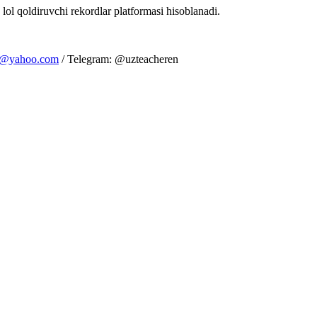
 lol qoldiruvchi rekordlar platformasi hisoblanadi.
m@yahoo.com
/ Telegram: @uzteacheren