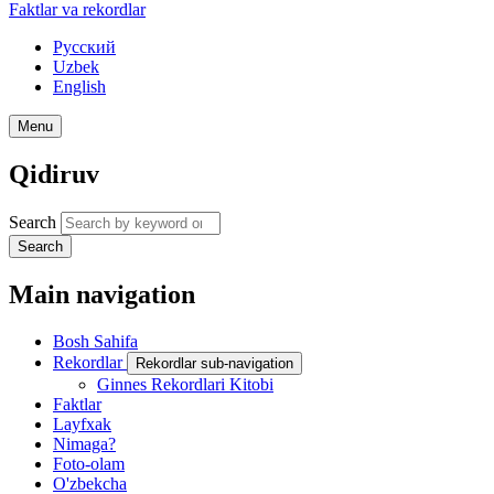
Faktlar va rekordlar
Русский
Uzbek
English
Menu
Qidiruv
Search
Search
Main navigation
Bosh Sahifa
Rekordlar
Rekordlar sub-navigation
Ginnes Rekordlari Kitobi
Faktlar
Layfxak
Nimaga?
Foto-olam
O'zbekcha