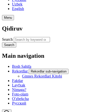
Uzbek
English
Menu
Qidiruv
Search
Search
Main navigation
Bosh Sahifa
Rekordlar
Rekordlar sub-navigation
Ginnes Rekordlari Kitobi
Faktlar
Layfxak
Nimaga?
Foto-olam
O'zbekcha
Русский