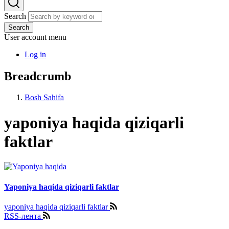
Search
Search
User account menu
Log in
Breadcrumb
Bosh Sahifa
yaponiya haqida qiziqarli
faktlar
Yaponiya haqida qiziqarli faktlar
yaponiya haqida qiziqarli faktlar
RSS-лента