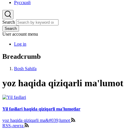
Русский
Search
Search
User account menu
Log in
Breadcrumb
Bosh Sahifa
yoz haqida qiziqarli ma'lumot
Yil fasllari haqida qiziqarli ma'lumotlar
yoz haqida qiziqarli ma&#039;lumot
RSS-лента