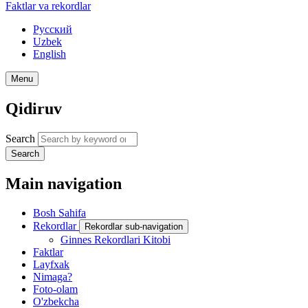
Faktlar va rekordlar
Русский
Uzbek
English
Menu
Qidiruv
Search
Search
Main navigation
Bosh Sahifa
Rekordlar
Rekordlar sub-navigation
Ginnes Rekordlari Kitobi
Faktlar
Layfxak
Nimaga?
Foto-olam
O'zbekcha