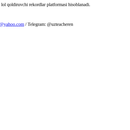
 lol qoldiruvchi rekordlar platformasi hisoblanadi.
m@yahoo.com
/ Telegram: @uzteacheren