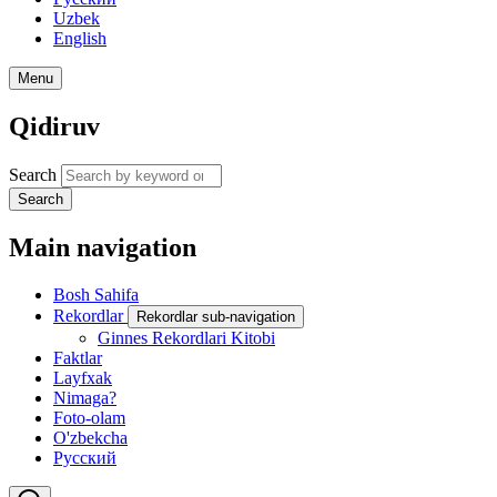
Uzbek
English
Menu
Qidiruv
Search
Search
Main navigation
Bosh Sahifa
Rekordlar
Rekordlar sub-navigation
Ginnes Rekordlari Kitobi
Faktlar
Layfxak
Nimaga?
Foto-olam
O'zbekcha
Русский