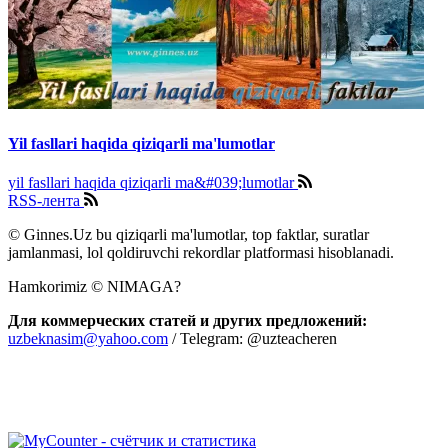
Yil fasllari haqida qiziqarli ma'lumotlar
yil fasllari haqida qiziqarli ma&#039;lumotlar
RSS-лента
© Ginnes.Uz bu qiziqarli ma'lumotlar, top faktlar, suratlar
jamlanmasi, lol qoldiruvchi rekordlar platformasi hisoblanadi.
Hamkorimiz © NIMAGA?
Для коммерческих статей и других предложений:
uzbeknasim@yahoo.com
/ Telegram: @uzteacheren