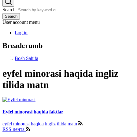
Search
Search
User account menu
Log in
Breadcrumb
Bosh Sahifa
eyfel minorasi haqida ingliz
tilida matn
Eyfel minorasi haqida faktlar
eyfel minorasi haqida ingliz tilida matn
RSS-лента