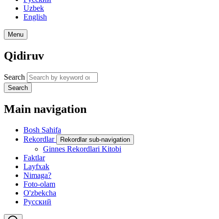
Uzbek
English
Menu
Qidiruv
Search
Search
Main navigation
Bosh Sahifa
Rekordlar
Rekordlar sub-navigation
Ginnes Rekordlari Kitobi
Faktlar
Layfxak
Nimaga?
Foto-olam
O'zbekcha
Русский