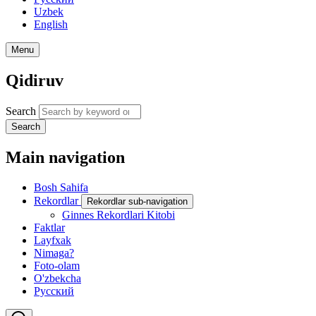
Uzbek
English
Menu
Qidiruv
Search
Search
Main navigation
Bosh Sahifa
Rekordlar
Rekordlar sub-navigation
Ginnes Rekordlari Kitobi
Faktlar
Layfxak
Nimaga?
Foto-olam
O'zbekcha
Русский