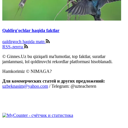
Qaldirg'ochlar haqida faktlar
qaldirgoch haqida matn
RSS-лента
© Ginnes.Uz bu qiziqarli ma'lumotlar, top faktlar, suratlar
jamlanmasi, lol qoldiruvchi rekordlar platformasi hisoblanadi.
Hamkorimiz © NIMAGA?
Для коммерческих статей и других предложений:
uzbeknasim@yahoo.com
/ Telegram: @uzteacheren