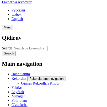
Faktlar va rekordlar
Русский
Uzbek
English
Menu
Qidiruv
Search
Search
Main navigation
Bosh Sahifa
Rekordlar
Rekordlar sub-navigation
Ginnes Rekordlari Kitobi
Faktlar
Layfxak
Nimaga?
Foto-olam
O'zbekcha