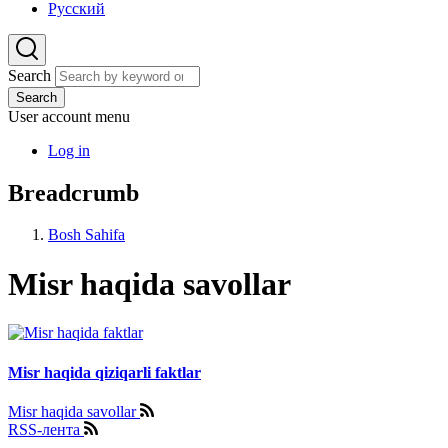
Русский
Search
Search
User account menu
Log in
Breadcrumb
Bosh Sahifa
Misr haqida savollar
Misr haqida qiziqarli faktlar
Misr haqida savollar
RSS-лента