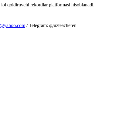
 lol qoldiruvchi rekordlar platformasi hisoblanadi.
m@yahoo.com
/ Telegram: @uzteacheren