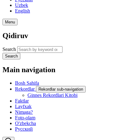
Uzbek
English
Menu
Qidiruv
Search
Search
Main navigation
Bosh Sahifa
Rekordlar
Rekordlar sub-navigation
Ginnes Rekordlari Kitobi
Faktlar
Layfxak
Nimaga?
Foto-olam
O'zbekcha
Русский