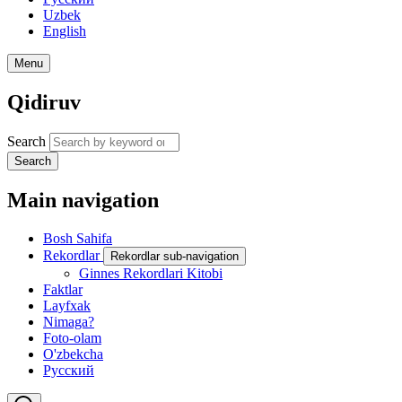
Uzbek
English
Menu
Qidiruv
Search
Search
Main navigation
Bosh Sahifa
Rekordlar
Rekordlar sub-navigation
Ginnes Rekordlari Kitobi
Faktlar
Layfxak
Nimaga?
Foto-olam
O'zbekcha
Русский