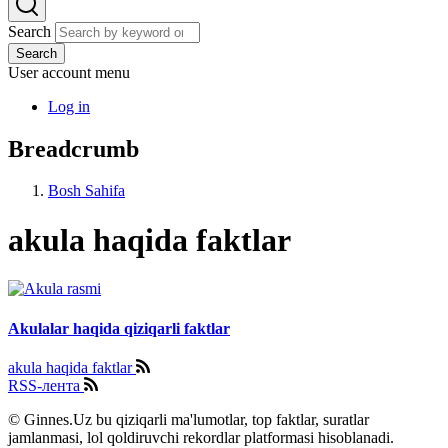
Search
Search
User account menu
Log in
Breadcrumb
Bosh Sahifa
akula haqida faktlar
Akulalar haqida qiziqarli faktlar
akula haqida faktlar
RSS-лента
© Ginnes.Uz bu qiziqarli ma'lumotlar, top faktlar, suratlar
jamlanmasi, lol qoldiruvchi rekordlar platformasi hisoblanadi.