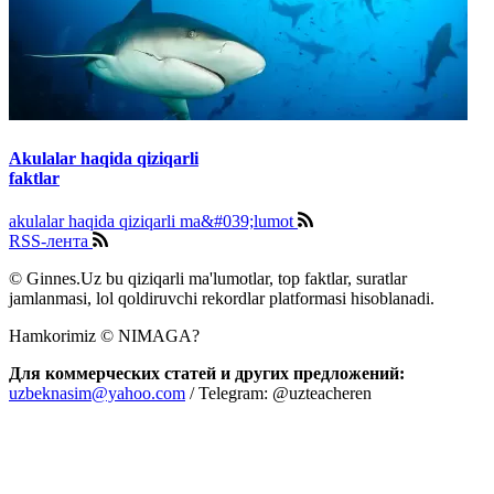
Akulalar haqida qiziqarli
faktlar
akulalar haqida qiziqarli ma&#039;lumot
RSS-лента
© Ginnes.Uz bu qiziqarli ma'lumotlar, top faktlar, suratlar
jamlanmasi, lol qoldiruvchi rekordlar platformasi hisoblanadi.
Hamkorimiz © NIMAGA?
Для коммерческих статей и других предложений:
uzbeknasim@yahoo.com
/ Telegram: @uzteacheren