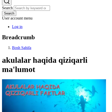
Search
Search
User account menu
Log in
Breadcrumb
Bosh Sahifa
akulalar haqida qiziqarli
ma'lumot