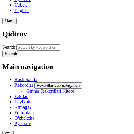
Uzbek
English
Menu
Qidiruv
Search
Search
Main navigation
Bosh Sahifa
Rekordlar
Rekordlar sub-navigation
Ginnes Rekordlari Kitobi
Faktlar
Layfxak
Nimaga?
Foto-olam
O'zbekcha
Русский