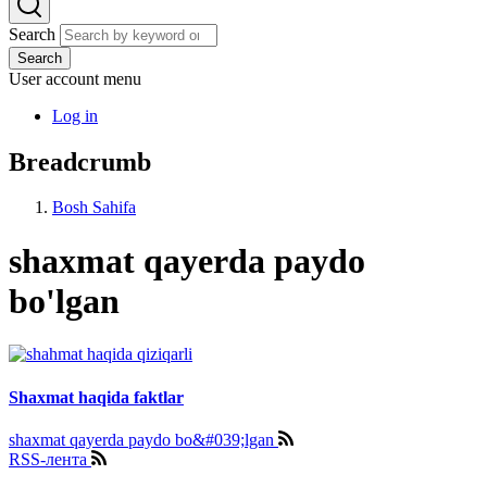
Search
Search
User account menu
Log in
Breadcrumb
Bosh Sahifa
shaxmat qayerda paydo
bo'lgan
Shaxmat haqida faktlar
shaxmat qayerda paydo bo&#039;lgan
RSS-лента