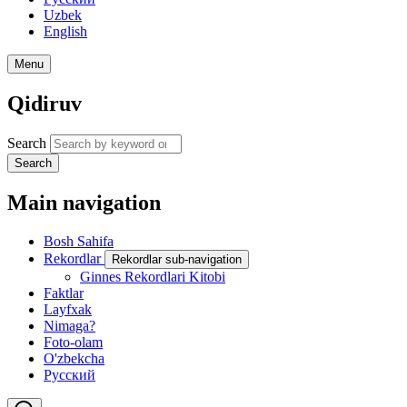
Uzbek
English
Menu
Qidiruv
Search
Search
Main navigation
Bosh Sahifa
Rekordlar
Rekordlar sub-navigation
Ginnes Rekordlari Kitobi
Faktlar
Layfxak
Nimaga?
Foto-olam
O'zbekcha
Русский