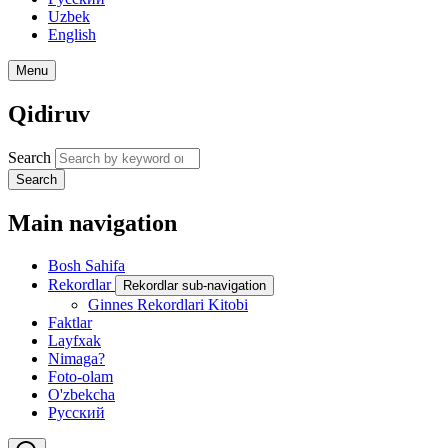
Uzbek
English
Menu
Qidiruv
Search
Search
Main navigation
Bosh Sahifa
Rekordlar
Rekordlar sub-navigation
Ginnes Rekordlari Kitobi
Faktlar
Layfxak
Nimaga?
Foto-olam
O'zbekcha
Русский