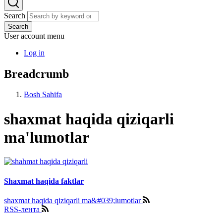
Search
Search
User account menu
Log in
Breadcrumb
Bosh Sahifa
shaxmat haqida qiziqarli
ma'lumotlar
Shaxmat haqida faktlar
shaxmat haqida qiziqarli ma&#039;lumotlar
RSS-лента