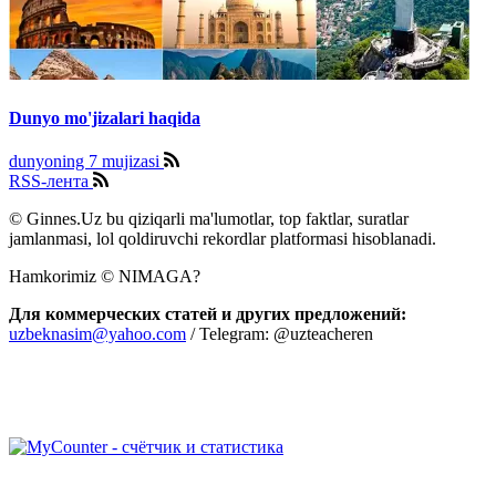
Dunyo mo'jizalari haqida
dunyoning 7 mujizasi
RSS-лента
© Ginnes.Uz bu qiziqarli ma'lumotlar, top faktlar, suratlar
jamlanmasi, lol qoldiruvchi rekordlar platformasi hisoblanadi.
Hamkorimiz © NIMAGA?
Для коммерческих статей и других предложений:
uzbeknasim@yahoo.com
/ Telegram: @uzteacheren