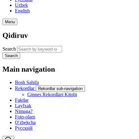
Uzbek
English
Menu
Qidiruv
Search
Search
Main navigation
Bosh Sahifa
Rekordlar
Rekordlar sub-navigation
Ginnes Rekordlari Kitobi
Faktlar
Layfxak
Nimaga?
Foto-olam
O'zbekcha
Русский