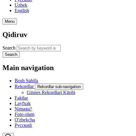
Uzbek
English
Menu
Qidiruv
Search
Search
Main navigation
Bosh Sahifa
Rekordlar
Rekordlar sub-navigation
Ginnes Rekordlari Kitobi
Faktlar
Layfxak
Nimaga?
Foto-olam
O'zbekcha
Русский