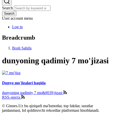
Search
Search
User account menu
Log in
Breadcrumb
Bosh Sahifa
dunyoning qadimiy 7 mo'jizasi
Dunyo mo'jizalari haqida
dunyoning qadimiy 7 mo&#039;jizasi
RSS-лента
© Ginnes.Uz bu qiziqarli ma'lumotlar, top faktlar, suratlar
jamlanmasi, lol qoldiruvchi rekordlar platformasi hisoblanadi.