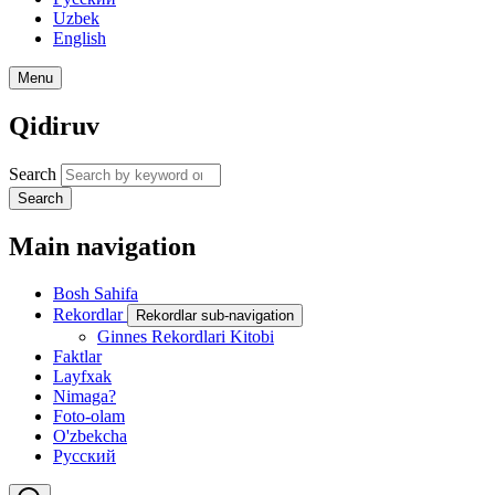
Uzbek
English
Menu
Qidiruv
Search
Search
Main navigation
Bosh Sahifa
Rekordlar
Rekordlar sub-navigation
Ginnes Rekordlari Kitobi
Faktlar
Layfxak
Nimaga?
Foto-olam
O'zbekcha
Русский