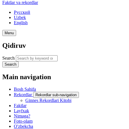
Faktlar va rekordlar
Русский
Uzbek
English
Menu
Qidiruv
Search
Search
Main navigation
Bosh Sahifa
Rekordlar
Rekordlar sub-navigation
Ginnes Rekordlari Kitobi
Faktlar
Layfxak
Nimaga?
Foto-olam
O'zbekcha