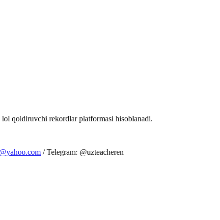
 lol qoldiruvchi rekordlar platformasi hisoblanadi.
m@yahoo.com
/ Telegram: @uzteacheren