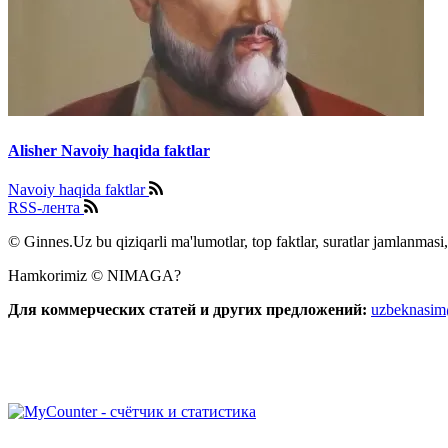
Alisher Navoiy haqida faktlar
Navoiy haqida faktlar
RSS-лента
© Ginnes.Uz bu qiziqarli ma'lumotlar, top faktlar, suratlar jamlanmasi,
Hamkorimiz © NIMAGA?
Для коммерческих статей и других предложений:
uzbeknasi