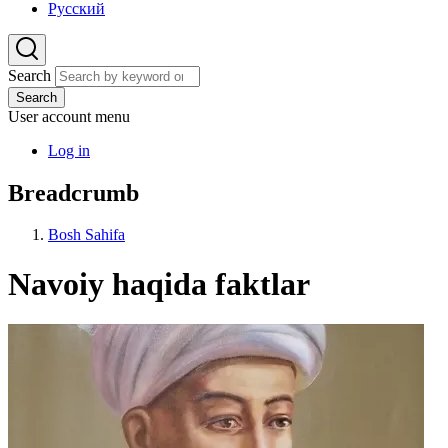
Русский
Search
Search
User account menu
Log in
Breadcrumb
Bosh Sahifa
Navoiy haqida faktlar