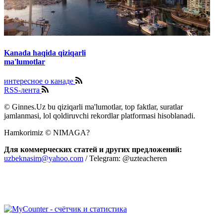
Kanada haqida qiziqarli
ma'lumotlar
интересное о канаде
RSS-лента
© Ginnes.Uz bu qiziqarli ma'lumotlar, top faktlar, suratlar
jamlanmasi, lol qoldiruvchi rekordlar platformasi hisoblanadi.
Hamkorimiz © NIMAGA?
Для коммерческих статей и других предложений:
uzbeknasim@yahoo.com
/ Telegram: @uzteacheren