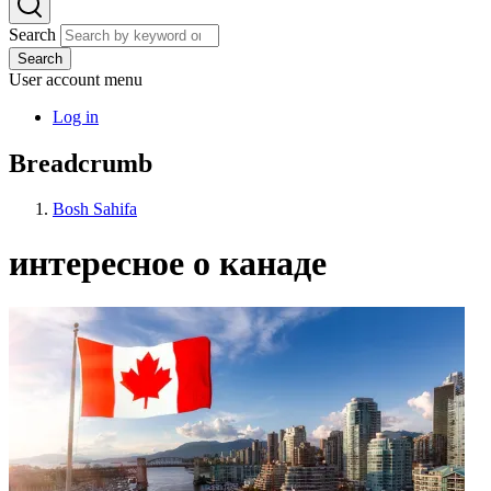
Search
Search
User account menu
Log in
Breadcrumb
Bosh Sahifa
интересное о канаде