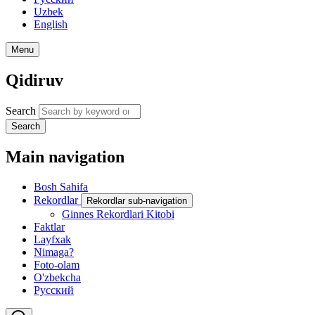
Uzbek
English
Menu
Qidiruv
Search
Search
Main navigation
Bosh Sahifa
Rekordlar
Rekordlar sub-navigation
Ginnes Rekordlari Kitobi
Faktlar
Layfxak
Nimaga?
Foto-olam
O'zbekcha
Русский