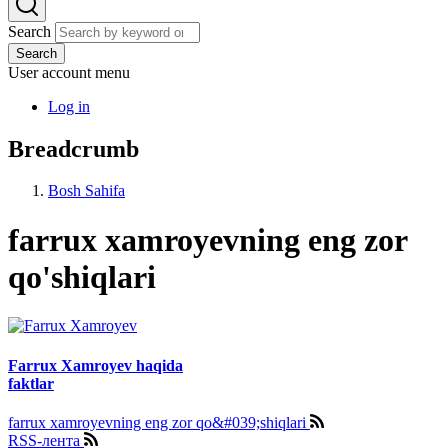
Search
Search
User account menu
Log in
Breadcrumb
Bosh Sahifa
farrux xamroyevning eng zor
qo'shiqlari
Farrux Xamroyev haqida
faktlar
farrux xamroyevning eng zor qo&#039;shiqlari
RSS-лента