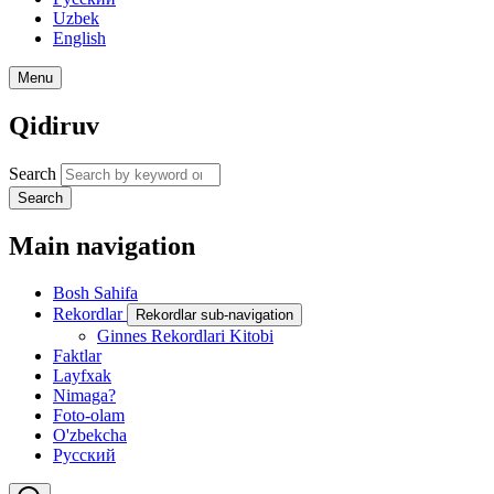
Uzbek
English
Menu
Qidiruv
Search
Search
Main navigation
Bosh Sahifa
Rekordlar
Rekordlar sub-navigation
Ginnes Rekordlari Kitobi
Faktlar
Layfxak
Nimaga?
Foto-olam
O'zbekcha
Русский