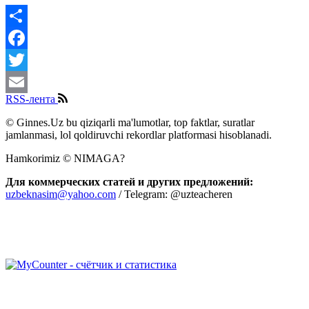
Share
Facebook
Twitter
RSS-лента
Email
© Ginnes.Uz bu qiziqarli ma'lumotlar, top faktlar, suratlar
jamlanmasi, lol qoldiruvchi rekordlar platformasi hisoblanadi.
Hamkorimiz © NIMAGA?
Для коммерческих статей и других предложений:
uzbeknasim@yahoo.com
/ Telegram: @uzteacheren