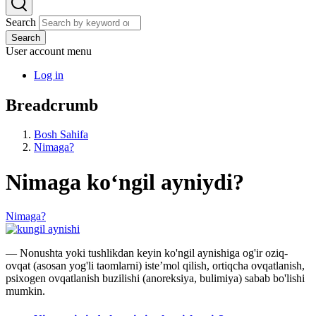
Search
Search
User account menu
Log in
Breadcrumb
Bosh Sahifa
Nimaga?
Nimaga koʻngil ayniydi?
Nimaga?
— Nonushta yoki tushlikdan keyin ko'ngil aynishiga og'ir oziq-
ovqat (asosan yog'li taomlarni) isteʼmol qilish, ortiqcha ovqatlanish,
psixogen ovqatlanish buzilishi (anoreksiya, bulimiya) sabab bo'lishi
mumkin.