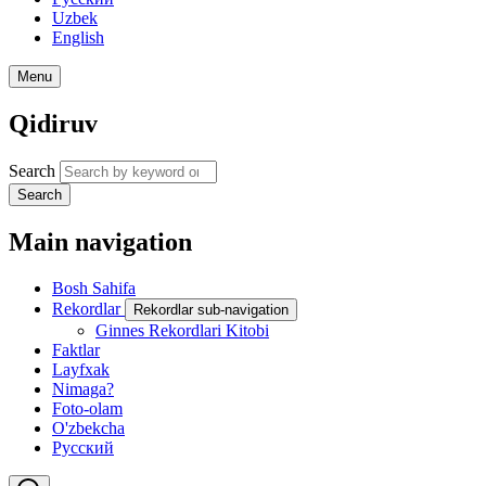
Uzbek
English
Menu
Qidiruv
Search
Search
Main navigation
Bosh Sahifa
Rekordlar
Rekordlar sub-navigation
Ginnes Rekordlari Kitobi
Faktlar
Layfxak
Nimaga?
Foto-olam
O'zbekcha
Русский