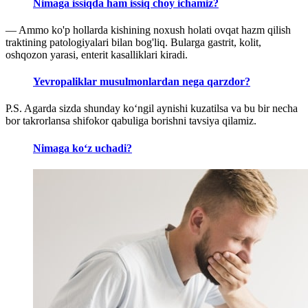
Nimaga issiqda ham issiq choy ichamiz?
— Ammo ko'p hollarda kishining noxush holati ovqat hazm qilish
traktining patologiyalari bilan bog'liq. Bularga gastrit, kolit,
oshqozon yarasi, enterit kasalliklari kiradi.
Yevropaliklar musulmonlardan nega qarzdor?
P.S. Agarda sizda shunday koʻngil aynishi kuzatilsa va bu bir necha
bor takrorlansa shifokor qabuliga borishni tavsiya qilamiz.
Nimaga ko‘z uchadi?