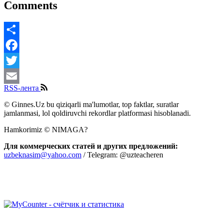
Comments
Share
Facebook
Twitter
RSS-лента
Email
© Ginnes.Uz bu qiziqarli ma'lumotlar, top faktlar, suratlar
jamlanmasi, lol qoldiruvchi rekordlar platformasi hisoblanadi.
Hamkorimiz © NIMAGA?
Для коммерческих статей и других предложений:
uzbeknasim@yahoo.com
/ Telegram: @uzteacheren