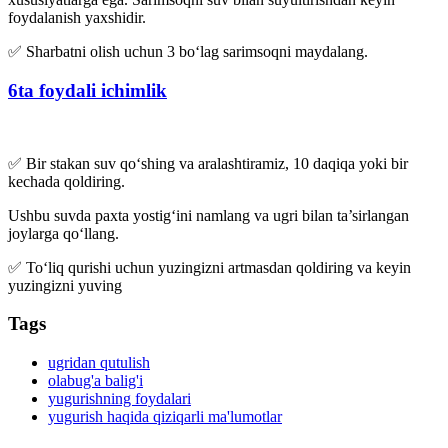
foydalanish yaxshidir.
✅ Sharbatni olish uchun 3 bo‘lag sarimsoqni maydalang.
6ta foydali ichimlik
✅ Bir stakan suv qo‘shing va aralashtiramiz, 10 daqiqa yoki bir
kechada qoldiring.
Ushbu suvda paxta yostig‘ini namlang va ugri bilan ta’sirlangan
joylarga qo‘llang.
✅ To‘liq qurishi uchun yuzingizni artmasdan qoldiring va keyin
yuzingizni yuving
Tags
ugridan qutulish
olabug'a balig'i
yugurishning foydalari
yugurish haqida qiziqarli ma'lumotlar