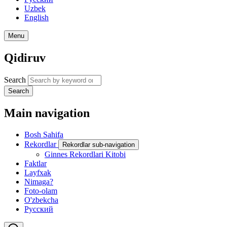
Uzbek
English
Menu
Qidiruv
Search
Search
Main navigation
Bosh Sahifa
Rekordlar
Rekordlar sub-navigation
Ginnes Rekordlari Kitobi
Faktlar
Layfxak
Nimaga?
Foto-olam
O'zbekcha
Русский