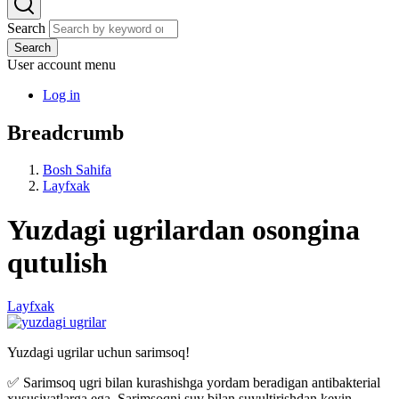
Search
Search
User account menu
Log in
Breadcrumb
Bosh Sahifa
Layfxak
Yuzdagi ugrilardan osongina
qutulish
Layfxak
Yuzdagi ugrilar uchun sarimsoq!
✅ Sarimsoq ugri bilan kurashishga yordam beradigan antibakterial
xususiyatlarga ega. Sarimsoqni suv bilan suyultirishdan keyin