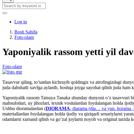
Search
Search
User
Log in
account
Bosh Sahifa
menu
Foto-olam
Breadcrumb
Yaponiyalik rassom yetti yil da
Foto-olam
Tasavvur qiling, to’satdan kichrayib qoldingiz va atrofingizdagi duny
juda dahshatli xavfga aylanib, boshqa joyga sayohat qilish juda ham k
Yaponiyalik rassom Tatsuya Tanaka shunday dunyoni o’z tasavvuri bial
mahsulotlari, uy jihozlari, texnik vositalardan foydalangan holda ijo
Ushbu dioramalardan (
DIORAMA
, diarama (dia… va yun. horama — 
materiallardan foydalangan holda ijodiy va qiziqarli senariylarni ya
odamlarni xursand qilish va go’zal joylarni noyob va original tarzda ko