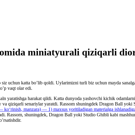
vomida miniatyurali qiziqarli dio
o siz uchun katta bo’lib qoldi. Uylarimizni turli biz uchun mayda sanalg
o’p vaqt olar edi.
n yaratishga harakat qildi. Katta dunyoda yashovchi kichik odamlarni 
diy va qiziqarli senariylar yaratdi. Rassom shuningdek Dragon Ball yoki
koʻrinish, manzara) — 1) maxsus yoritiladigan materialga ishlanadigan
ratadi. Rassom, shuningdek, Dragon Ball yoki Studio Ghibli kabi mashhu
’rsatishdir.