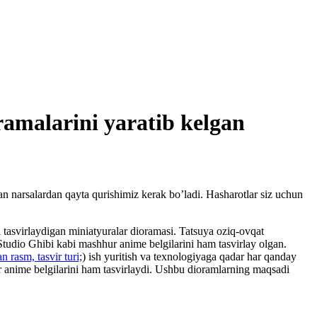
ramalarini yaratib kelgan
an narsalardan qayta qurishimiz kerak bo’ladi. Hasharotlar siz uchun
tasvirlaydigan miniatyuralar dioramasi. Tatsuya oziq-ovqat
 Studio Ghibi kabi mashhur anime belgilarini ham tasvirlay olgan.
 rasm, tasvir turi;
) ish yuritish va texnologiyaga qadar har qanday
r anime belgilarini ham tasvirlaydi. Ushbu dioramlarning maqsadi