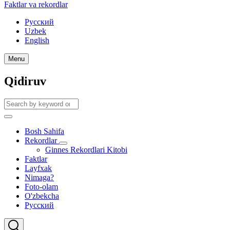
Faktlar va rekordlar
Русский
Uzbek
English
Menu
Qidiruv
Search
Search
Bosh Sahifa
Rekordlar
Main
Rekordlar
Ginnes Rekordlari Kitobi
navigation
sub-
Faktlar
navigation
Layfxak
Nimaga?
Foto-olam
O'zbekcha
Русский