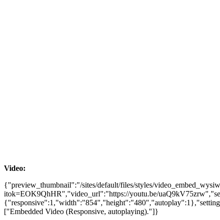
Video:
{"preview_thumbnail":"/sites/default/files/styles/video_embed_wy
itok=EOK9QhHR","video_url":"https://youtu.be/uaQ9kV75zrw","set
{"responsive":1,"width":"854","height":"480","autoplay":1},"setti
["Embedded Video (Responsive, autoplaying)."]}