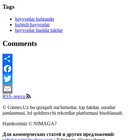
Tags
hayvonlar kulganda
kulguli hayvonlar
hayvonlar haqida faktlar
Comments
Share
Facebook
Twitter
RSS-лента
Email
© Ginnes.Uz bu qiziqarli ma'lumotlar, top faktlar, suratlar
jamlanmasi, lol qoldiruvchi rekordlar platformasi hisoblanadi.
Hamkorimiz © NIMAGA?
Для коммерческих статей и других предложений:
uzbeknasim@yahoo.com
/ Telegram: @uzteacheren