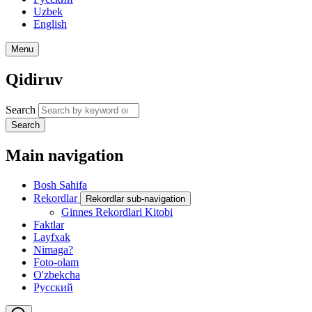
Uzbek
English
Menu
Qidiruv
Search
Search
Main navigation
Bosh Sahifa
Rekordlar
Rekordlar sub-navigation
Ginnes Rekordlari Kitobi
Faktlar
Layfxak
Nimaga?
Foto-olam
O'zbekcha
Русский