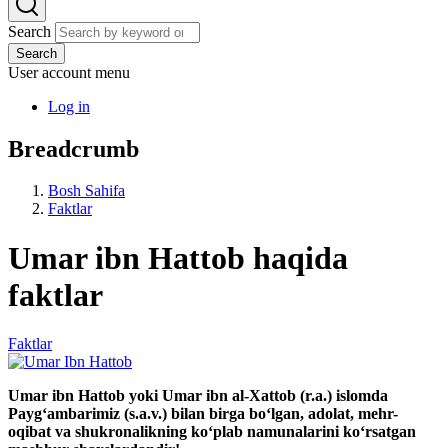
Search
Search
User account menu
Log in
Breadcrumb
Bosh Sahifa
Faktlar
Umar ibn Hattob haqida
faktlar
Faktlar
Umar ibn Hattob yoki Umar ibn al-Xattob (r.a.) islomda
Payg‘ambarimiz (s.a.v.) bilan birga bo‘lgan, adolat, mehr-
oqibat va shukronalikning ko‘plab namunalarini ko‘rsatgan