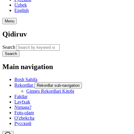
Uzbek
English
Menu
Qidiruv
Search
Search
Main navigation
Bosh Sahifa
Rekordlar
Rekordlar sub-navigation
Ginnes Rekordlari Kitobi
Faktlar
Layfxak
Nimaga?
Foto-olam
O'zbekcha
Русский