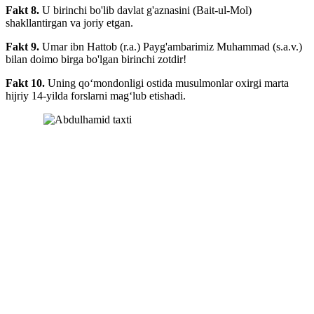
Fakt 8.
U birinchi bo'lib davlat g'aznasini (Bait-ul-Mol)
shakllantirgan va joriy etgan.
Fakt 9.
Umar ibn Hattob (r.a.) Payg'ambarimiz Muhammad (s.a.v.)
bilan doimo birga bo'lgan birinchi zotdir!
Fakt 10.
Uning qo‘mondonligi ostida musulmonlar oxirgi marta
hijriy 14-yilda forslarni mag‘lub etishadi.