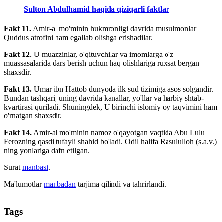
Sulton Abdulhamid haqida qiziqarli faktlar
Fakt 11.
Amir-al mo'minin hukmronligi davrida musulmonlar
Quddus atrofini ham egallab olishga erishadilar.
Fakt 12.
U muazzinlar, o'qituvchilar va imomlarga o'z
muassasalarida dars berish uchun haq olishlariga ruxsat bergan
shaxsdir.
Fakt 13.
Umar ibn Hattob dunyoda ilk sud tizimiga asos solgandir.
Bundan tashqari, uning davrida kanallar, yo'llar va harbiy shtab-
kvartirasi quriladi. Shuningdek, U birinchi islomiy oy taqvimini ham
o'rnatgan shaxsdir.
Fakt 14.
Amir-al mo'minin namoz o'qayotgan vaqtida Abu Lulu
Ferozning qasdi tufayli shahid bo'ladi. Odil halifa Rasululloh (s.a.v.)
ning yonlariga dafn etilgan.
Surat
manbasi
.
Ma'lumotlar
manbadan
tarjima qilindi va tahrirlandi.
Tags