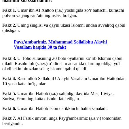
mashhur shaxslardandir!
Fakt 1.
Umar ibn Al-Xattob (r.a.) yoshligida zoʻr bahschi, kuraschi
polvon va jang sanʼatining ustasi bo'lgan.
Fakt 2.
Uning singlisi va qayni ukasi Islomni undan avvalroq qabul
qilishgan.
Payg’ambarimiz, Muhammad Sollallohu Alayhi
Vasallam haqida 30 ta fakt
Fakt 3.
U Toho surasining 20-bobi oyatlarini koʻrib Islomni qabul
qiladi. Rasululloh (s.a.v.) oʻldirish maqsadida ularning oldiga yo'l
oladi lekin birozdan so'ng Islomni qabul qiladi.
Fakt 4.
Rasululloh SallalohU Alayhi Vasallam Umar ibn Hattobdan
10 yosh katta bo'lganlar.
Fakt 5.
Umar ibn Hattob (r.a.) xalifaligi davrida Misr, Liviya,
Suriya, Eronning katta qismini fath etilgan.
Fakt 6.
Umar ibn Hattob Islomda ikkinchi halifa sanaladi.
Fakt 7.
Al Faruk unvoni unga Payg'ambarimiz (s.a.v.) tomonidan
berilgandir.