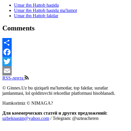
Umar ibn Hattob haqida
Umar ibn Hattob haqida ma'lumot
Umar ibn Hattob faktlar
Comments
Share
Facebook
Twitter
RSS-лента
Email
© Ginnes.Uz bu qiziqarli ma'lumotlar, top faktlar, suratlar
jamlanmasi, lol qoldiruvchi rekordlar platformasi hisoblanadi.
Hamkorimiz © NIMAGA?
Для коммерческих статей и других предложений:
uzbeknasim@yahoo.com
/ Telegram: @uzteacheren