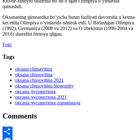
Rio-de-Janeyro shahrida bo’lib o’tgan Olimpiya o’yinlarida
qatnashdi.
Oksananing gimnastika bo’yicha butun faoliyati davomida u ketma-
ket ettita Olimpiya o’yinlarida ishtirok etdi. U Birlashgan Olimpiya
(1992), Germaniya (2008 va 2012) va O’zbekiston (1996-2004 va
2016) sharafini himoya qilgan.
Foto
Tags
oksana chusavitina
oksana chusovitina
oksana chusovitina 2021
oksana chusovitina biography
оксана чусовитина
оксана чусовитина 2021
оксана чусовитина олимпиада
Comments