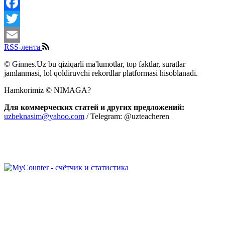
Share
Facebook
Twitter
RSS-лента
Email
© Ginnes.Uz bu qiziqarli ma'lumotlar, top faktlar, suratlar
jamlanmasi, lol qoldiruvchi rekordlar platformasi hisoblanadi.
Hamkorimiz © NIMAGA?
Для коммерческих статей и других предложений:
uzbeknasim@yahoo.com
/ Telegram: @uzteacheren