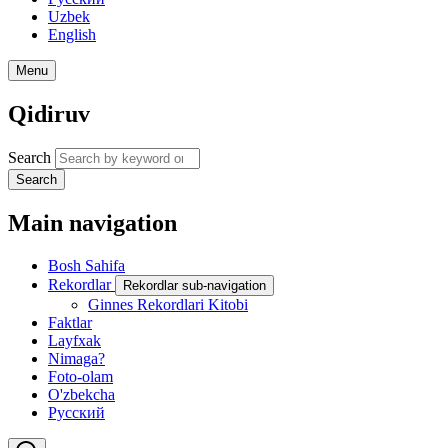
Uzbek
English
Menu
Qidiruv
Search
Search
Main navigation
Bosh Sahifa
Rekordlar
Rekordlar sub-navigation
Ginnes Rekordlari Kitobi
Faktlar
Layfxak
Nimaga?
Foto-olam
O'zbekcha
Русский