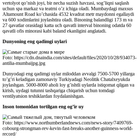
vertolyot qo’nish joyi, bir necha suzish havzasi, sog’liqni saqlash
uchun spa markaz va teatrni o’z ichiga oladi. Mumbaydagi maxsus
Altamount Road ko’chasida 4532 kvadrat metr maydonni egallaydi
va 600 xodimlarini joylashtira oladi. Binoning balandligi 173 m va
27 qavatlar orasidagi katta uch qavatli interval binoning odatda 60
qavatli ofis minorasi kabi baland ekanligini anglatadi.
Dunyoning eng qadimgi uylari
Foto: https://cdn.dnaindia.com/sites/default/files/2020/10/28/934073-
antilia-mumbaijpg.jpg
Dunyodagi eng qadimgi uylar miloddan avvalgi 7500-5700 yillarga
to’g’ri keladigan zamonaviy Turkiyadagi Neolitik Chatalxeyukda
joylashgan. 5000-8000 aholi loy g’ishtli uylarda istiqomat qilgan va
kirish, uydagi tutunni tashqariga chiqarish uchun tomdagi
ventilyatsion teshiklardan foydalanishgan.
Inson tomonidan tortilgan eng og’ir uy
Foto: https://www.northumberlandnews.com/news-story/7409769-
cobourg-strongman-rev-kevin-fast-breaks-another-guinness-world-
record/