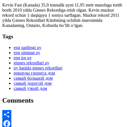
Kevin Fast (Kanada) 35,9 tonnalik uyni 11,95 metr masofaga tortib
borib 2010 yilda Ginnes Rekordiga erish olgan. Kevin mazkur
rekord uchun 1 daqiqayu 1 soniya sarflagan. Mazkur rekord 2011
yilda Ginnes Rekordlari Kitobining ochilish marosimida
Kanadaning, Ontario, Koburda bo’lib o’tgan.
Tags
eng qadimgi uy
eng qimmat uy
eng tor uy
ginnes rekordlari uy
uy haqida ginnes rekordlari
рекорды гиннеса дом
самый большой дом
самый дорогой дом
самый узкий дом
Comments
Share