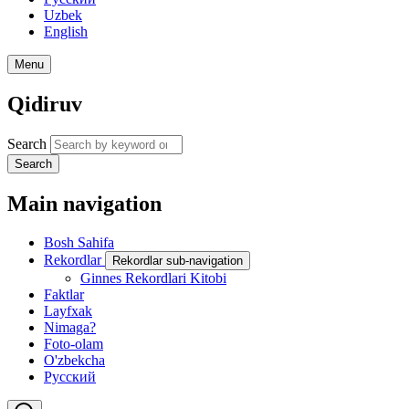
Uzbek
English
Menu
Qidiruv
Search
Search
Main navigation
Bosh Sahifa
Rekordlar
Rekordlar sub-navigation
Ginnes Rekordlari Kitobi
Faktlar
Layfxak
Nimaga?
Foto-olam
O'zbekcha
Русский