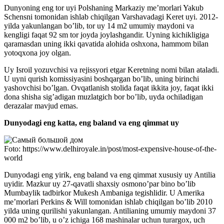
Dunyoning eng tor uyi Polshaning Markaziy me’morlari Yakub
Schensni tomonidan ishlab chiqilgan Varshavadagi Keret uyi. 2012-
yilda yakunlangan bo’lib, tor uy 14 m2 umumiy maydoni va
kengligi faqat 92 sm tor joyda joylashgandir. Uyning kichikligiga
qaramasdan uning ikki qavatida alohida oshxona, hammom bilan
yotoqxona joy olgan.
Uy Isroil yozuvchisi va rejissyori etgar Keretning nomi bilan ataladi.
U uyni qurish komissiyasini boshqargan bo’lib, uning birinchi
yashovchisi bo’lgan. Ovqatlanish stolida faqat ikkita joy, faqat ikki
dona shisha sig’adigan muzlatgich bor bo’lib, uyda ochiladigan
derazalar mavjud emas.
Dunyodagi eng katta, eng baland va eng qimmat uy
Foto: https://www.delhiroyale.in/post/most-expensive-house-of-the-
world
Dunyodagi eng yirik, eng baland va eng qimmat xususiy uy Antilia
uyidir. Mazkur uy 27-qavatli shaxsiy osmono’par bino bo’lib
Mumbaylik tadbirkor Mukesh Ambaniga tegishlidir. U Amerika
me’morlari Perkins & Will tomonidan ishlab chiqilgan bo’lib 2010
yilda uning qurilishi yakunlangan. Antilianing umumiy maydoni 37
000 m2 bo’lib, u o’z ichiga 168 mashinalar uchun turargox, uch