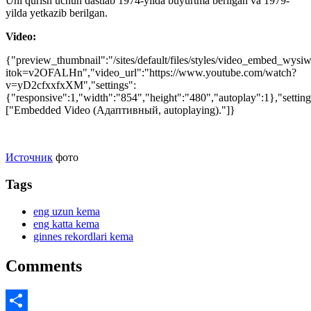
Uni qurish uchun dastlab 1974-yilda buyurtma berilgan va 1979-
yilda yetkazib berilgan.
Video:
{"preview_thumbnail":"/sites/default/files/styles/video_embed_wy
itok=v2OFALHn","video_url":"https://www.youtube.com/watch?
v=yD2cfxxfxXM","settings":
{"responsive":1,"width":"854","height":"480","autoplay":1},"setti
["Embedded Video (Адаптивный, autoplaying)."]}
Источник
фото
Tags
eng uzun kema
eng katta kema
ginnes rekordlari kema
Comments