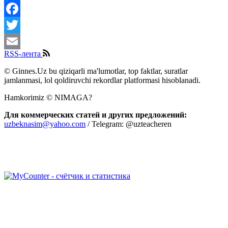
Share
Facebook
Twitter
RSS-лента
Email
© Ginnes.Uz bu qiziqarli ma'lumotlar, top faktlar, suratlar
jamlanmasi, lol qoldiruvchi rekordlar platformasi hisoblanadi.
Hamkorimiz © NIMAGA?
Для коммерческих статей и других предложений:
uzbeknasim@yahoo.com
/ Telegram: @uzteacheren