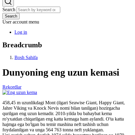
Search
Search
User account menu
Log in
Breadcrumb
Bosh Sahifa
Dunyoning eng uzun kemasi
Rekordlar
458,45 m uzunlikdagi Mont (ilgari Seawise Giant, Happy Giant,
Jahre Viking va Knock Nevis nomi bilan tanilgan) hozirgacha
qurilgan eng uzun kemadir. 2010-yilda bu bahaybat kema
ro'yxatdan chiqarilgan eng katta kemaga ham aylandi. O'ta katta
hajmga ega bo'lgan bu temir mashina neft tashish uchun
foydalanilgan va unga 564 763 tonna neft yuklangan.