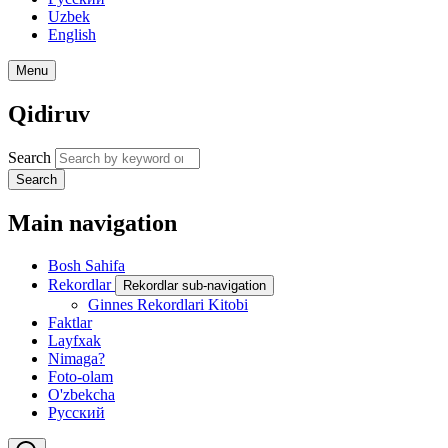
Uzbek
English
Menu
Qidiruv
Search
Search
Main navigation
Bosh Sahifa
Rekordlar
Rekordlar sub-navigation
Ginnes Rekordlari Kitobi
Faktlar
Layfxak
Nimaga?
Foto-olam
O'zbekcha
Русский