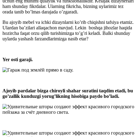
uchun eng muhimi qulaylik va funksionallikdir. Kelajak dizaynerlari
ham shunday fikrdalar. Ularning fikricha, bizning uylarimiz tez
orada tanib bo’lmas darajada o’zgaradi.
Bu ajoyib mebel va ichki dizaynlarni ko’rib chiqishni tafsiya etamiz.
Ulardan ba’zilari allaqachon mavjud. Lekin boshqa jihozlar haqida
hozircha faqat orzu qilib turishimizga to’g’ri keladi. Balki shunday
uylarda yashash farzandlarimizga nasib etar?
Yer osti garaji.
Ajoyib pardalar bizga chiroyli shahar suratini taqdim etadi, bu
go’zallik kunduzgi yorug’likning hisobiga paydo bo’ladi.