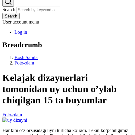
Search
Search
User account menu
Log in
Breadcrumb
Bosh Sahifa
Foto-olam
Kelajak dizaynerlari
tomonidan uy uchun o’ylab
chiqilgan 15 ta buyumlar
Foto-olam
Har kim o’z orzusidagi uyni turlicha ko’radi. Lekin ko’pchiligimiz