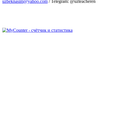
uzbeknasim@yahoo.com
/ Telegram: @uzteacheren