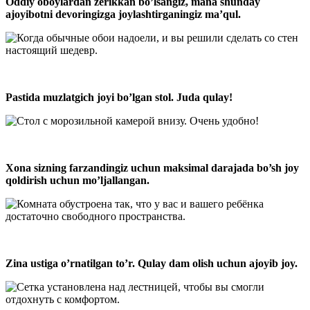
Oddiy oboylardan zerikkan bo’lsangiz, mana shunday
ajoyibotni devoringizga joylashtirganingiz ma’qul.
Pastida muzlatgich joyi bo’lgan stol. Juda qulay!
Xona sizning farzandingiz uchun maksimal darajada bo’sh joy
qoldirish uchun mo’ljallangan.
Zina ustiga o’rnatilgan to’r. Qulay dam olish uchun ajoyib joy.