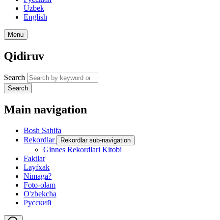
Uzbek
English
Menu
Qidiruv
Search
Search
Main navigation
Bosh Sahifa
Rekordlar
Rekordlar sub-navigation
Ginnes Rekordlari Kitobi
Faktlar
Layfxak
Nimaga?
Foto-olam
O'zbekcha
Русский