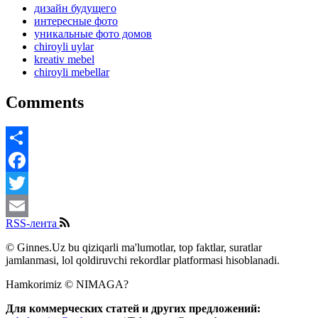
дизайн будущего
интересные фото
уникальные фото домов
chiroyli uylar
kreativ mebel
chiroyli mebellar
Comments
Share
Facebook
Twitter
RSS-лента
Email
© Ginnes.Uz bu qiziqarli ma'lumotlar, top faktlar, suratlar
jamlanmasi, lol qoldiruvchi rekordlar platformasi hisoblanadi.
Hamkorimiz © NIMAGA?
Для коммерческих статей и других предложений: