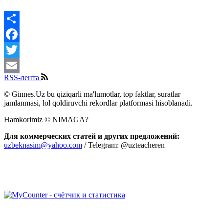
Share
Facebook
Twitter
RSS-лента
Email
© Ginnes.Uz bu qiziqarli ma'lumotlar, top faktlar, suratlar
jamlanmasi, lol qoldiruvchi rekordlar platformasi hisoblanadi.
Hamkorimiz © NIMAGA?
Для коммерческих статей и других предложений:
uzbeknasim@yahoo.com
/ Telegram: @uzteacheren