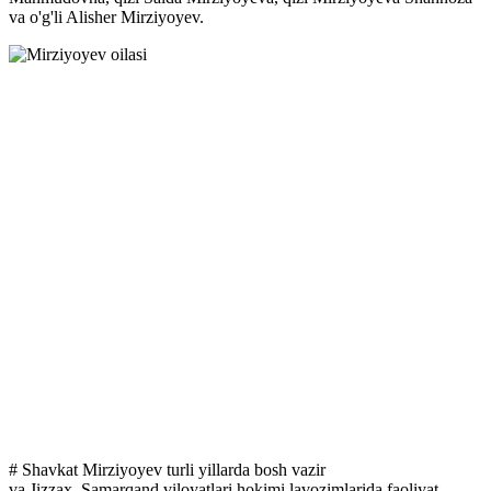
va o'g'li Alisher Mirziyoyev.
# Shavkat Mirziyoyev turli yillarda bosh vazir
va Jizzax, Samarqand viloyatlari hokimi lavozimlarida faoliyat