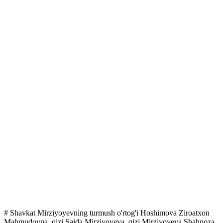
# Shavkat Mirziyoyevning turmush o'rtog'i Hoshimova Ziroatxon
Mahmudovna, qizi Saida Mirziyoyeva, qizi Mirziyoyeva Shahnoza