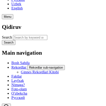
Uzbek
English
Menu
Qidiruv
Search
Search
Main navigation
Bosh Sahifa
Rekordlar
Rekordlar sub-navigation
Ginnes Rekordlari Kitobi
Faktlar
Layfxak
Nimaga?
Foto-olam
O'zbekcha
Русский