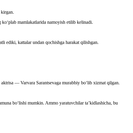
 kirgan.
 ko‘plab mamlakatlarida namoyish etilib kelinadi.
i ediki, kattalar undan qochishga harakat qilishgan.
aktrisa — Varvara Sarantsevaga murabbiy bo‘lib xizmat qilgan.
namuna bo‘lishi mumkin. Ammo yaratuvchilar ta’kidlashicha, bu