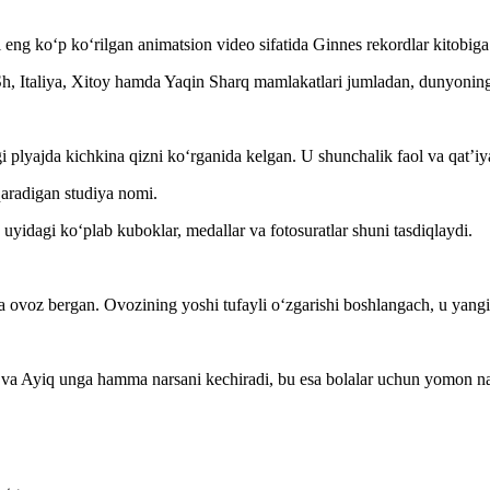
ng ko‘p ko‘rilgan animatsion video sifatida Ginnes rekordlar kitobiga
Sh, Italiya, Xitoy hamda Yaqin Sharq mamlakatlari jumladan, dunyoning
ajda kichkina qizni ko‘rganida kelgan. U shunchalik faol va qat’iyatl
aradigan studiya nomi.
g uyidagi ko‘plab kuboklar, medallar va fotosuratlar shuni tasdiqlaydi.
voz bergan. Ovozining yoshi tufayli o‘zgarishi boshlangach, u yangi 
gan va Ayiq unga hamma narsani kechiradi, bu esa bolalar uchun yomon 