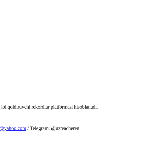
 lol qoldiruvchi rekordlar platformasi hisoblanadi.
m@yahoo.com
/ Telegram: @uzteacheren