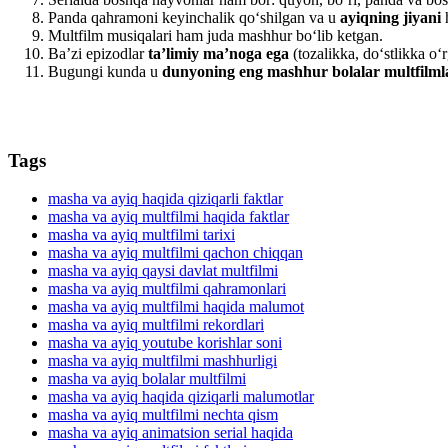
Panda qahramoni keyinchalik qo‘shilgan va u
ayiqning jiyani
h
Multfilm musiqalari ham juda mashhur bo‘lib ketgan.
Ba’zi epizodlar
ta’limiy ma’noga ega
(tozalikka, do‘stlikka o‘r
Bugungi kunda u
dunyoning eng mashhur bolalar multfilmla
Tags
masha va ayiq haqida qiziqarli faktlar
masha va ayiq multfilmi haqida faktlar
masha va ayiq multfilmi tarixi
masha va ayiq multfilmi qachon chiqqan
masha va ayiq qaysi davlat multfilmi
masha va ayiq multfilmi qahramonlari
masha va ayiq multfilmi haqida malumot
masha va ayiq multfilmi rekordlari
masha va ayiq youtube korishlar soni
masha va ayiq multfilmi mashhurligi
masha va ayiq bolalar multfilmi
masha va ayiq haqida qiziqarli malumotlar
masha va ayiq multfilmi nechta qism
masha va ayiq animatsion serial haqida