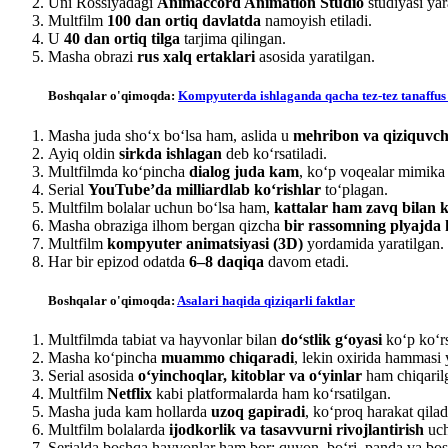
Uni Rossiyadagi
Animaccord Animation Studio
studiyasi yar
Multfilm
100 dan ortiq davlatda
namoyish etiladi.
U
40 dan ortiq tilga
tarjima qilingan.
Masha obrazi
rus xalq ertaklari
asosida yaratilgan.
Boshqalar o'qimoqda:
Kompyuterda ishlaganda qacha tez-tez tanaffus 
Masha juda sho‘x bo‘lsa ham, aslida u
mehribon va qiziquvch
Ayiq oldin
sirkda ishlagan
deb ko‘rsatiladi.
Multfilmda ko‘pincha
dialog juda kam
, ko‘p voqealar mimika v
Serial
YouTube’da milliardlab ko‘rishlar
to‘plagan.
Multfilm bolalar uchun bo‘lsa ham,
kattalar ham zavq bilan k
Masha obraziga ilhom bergan qizcha
bir rassomning plyajda 
Multfilm
kompyuter animatsiyasi (3D)
yordamida yaratilgan.
Har bir epizod odatda
6–8 daqiqa
davom etadi.
Boshqalar o'qimoqda:
Asalari haqida qiziqarli faktlar
Multfilmda tabiat va hayvonlar bilan
do‘stlik g‘oyasi
ko‘p ko‘rs
Masha ko‘pincha
muammo chiqaradi
, lekin oxirida hammasi 
Serial asosida
o‘yinchoqlar, kitoblar va o‘yinlar
ham chiqaril
Multfilm
Netflix
kabi platformalarda ham ko‘rsatilgan.
Masha juda kam hollarda
uzoq gapiradi
, ko‘proq harakat qilad
Multfilm bolalarda
ijodkorlik va tasavvurni rivojlantirish
uch
Serialda boshqa hayvonlar ham bor: quyon, bo‘ri, panda va bos