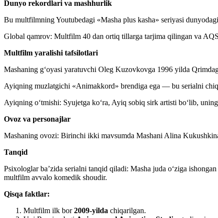
Dunyo rekordlari va mashhurlik
Bu multfilmning Youtubedagi «Masha plus kasha» seriyasi dunyodagi e
Global qamrov: Multfilm 40 dan ortiq tillarga tarjima qilingan va AQ
Multfilm yaralishi tafsilotlari
Mashaning g‘oyasi yaratuvchi Oleg Kuzovkovga 1996 yilda Qrimdagi ply
Ayiqning muzlatgichi «Animakkord» brendiga ega — bu serialni chiq
Ayiqning o‘tmishi: Syujetga ko‘ra, Ayiq sobiq sirk artisti bo‘lib, unin
Ovoz va personajlar
Mashaning ovozi: Birinchi ikki mavsumda Mashani Alina Kukushkina o
Tanqid
Psixologlar ba’zida serialni tanqid qiladi: Masha juda o‘ziga ishon
multfilm avvalo komedik shoudir.
Qisqa faktlar:
Multfilm ilk bor
2009-yilda
chiqarilgan.