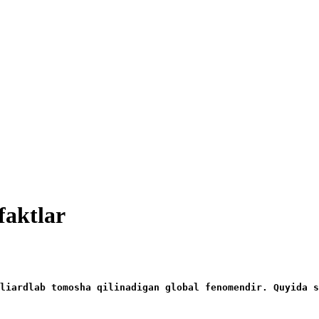
faktlar
liardlab tomosha qilinadigan global fenomendir. Quyida s