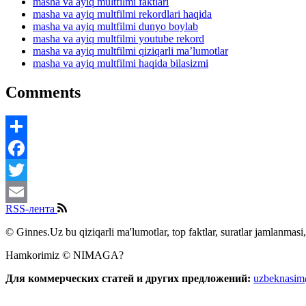
masha va ayiq multfilmi faktlari
masha va ayiq multfilmi rekordlari haqida
masha va ayiq multfilmi dunyo boylab
masha va ayiq multfilmi youtube rekord
masha va ayiq multfilmi qiziqarli ma’lumotlar
masha va ayiq multfilmi haqida bilasizmi
Comments
Share
Facebook
Twitter
RSS-лента
Email
© Ginnes.Uz bu qiziqarli ma'lumotlar, top faktlar, suratlar jamlanmasi,
Hamkorimiz © NIMAGA?
Для коммерческих статей и других предложений:
uzbeknasi