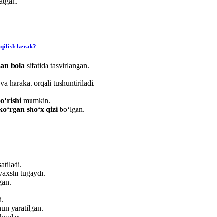
atgan.
qilish kerak?
an bola
sifatida tasvirlangan.
a harakat orqali tushuntiriladi.
o‘rishi
mumkin.
ko‘rgan sho‘x qizi
bo‘lgan.
atiladi.
yaxshi tugaydi.
gan.
i.
un yaratilgan.
hqalar.