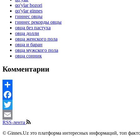
qo'ylar bozori
qo'ylar ginnes
гиннес овцы
гиннес рекорды овцы
овца без пастуха
овца долли
овца женского пола
овца и баран
овца мужского пола
овца сонник
Комментарии
Share
Facebook
Twitter
RSS-лента
Email
© Ginnes.Uz это платформа интересных информаций, топ факто