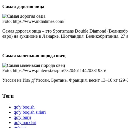
Самая дорогая овца
Foto: https://www.indiatimes.com/
Самая дорогая овца – это Sportsmans Double Diamond (Великобр
евро) на аукционе в Ланарке, Шотландия, Великобритания, 27 а
Самая маленькая порода овец
Foto: https://www.pinterest.es/pin/732046114420381935/
Уэссан из Иль д’Уэссан, Бретань, Франция, весит 13–16 кг (29
Теги
qo'y boqish
qo'y boqish sirlari
qo'y burji
qo'y narxlari
qo'ylar