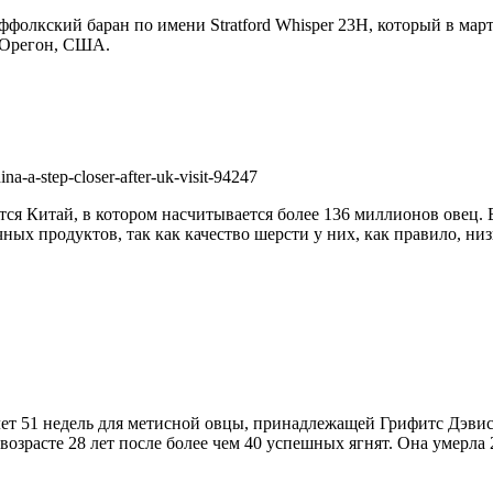
олкский баран по имени Stratford Whisper 23H, который в марте
 Орегон, США.
na-a-step-closer-after-uk-visit-94247
ется Китай, в котором насчитывается более 136 миллионов овец
ых продуктов, так как качество шерсти у них, как правило, низ
ет 51 недель для метисной овцы, принадлежащей Грифитс Дэвис 
возрасте 28 лет после более чем 40 успешных ягнят. Она умерла 2