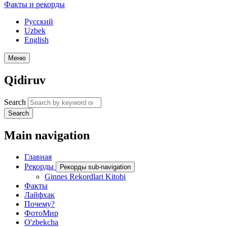
Факты и рекорды
Русский
Uzbek
English
Меню
Qidiruv
Search
Search
Main navigation
Главная
Рекорды
Рекорды sub-navigation
Ginnes Rekordlari Kitobi
Факты
Лайфхак
Почему?
ФотоМир
O'zbekcha