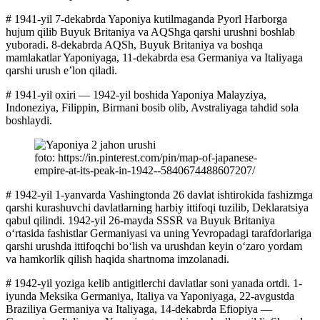
# 1941-yil 7-dekabrda Yaponiya kutilmaganda Pyorl Harborga
hujum qilib Buyuk Britaniya va AQShga qarshi urushni boshlab
yuboradi. 8-dekabrda AQSh, Buyuk Britaniya va boshqa
mamlakatlar Yaponiyaga, 11-dekabrda esa Germaniya va Italiyaga
qarshi urush eʼlon qiladi.
# 1941-yil oxiri — 1942-yil boshida Yaponiya Malayziya,
Indoneziya, Filippin, Birmani bosib olib, Avstraliyaga tahdid sola
boshlaydi.
foto: https://in.pinterest.com/pin/map-of-japanese-
empire-at-its-peak-in-1942--5840674488607207/
# 1942-yil 1-yanvarda Vashingtonda 26 davlat ishtirokida fashizmga
qarshi kurashuvchi davlatlarning harbiy ittifoqi tuzilib, Deklaratsiya
qabul qilindi. 1942-yil 26-mayda SSSR va Buyuk Britaniya
oʻrtasida fashistlar Germaniyasi va uning Yevropadagi tarafdorlariga
qarshi urushda ittifoqchi boʻlish va urushdan keyin oʻzaro yordam
va hamkorlik qilish haqida shartnoma imzolanadi.
# 1942-yil yoziga kelib antigitlerchi davlatlar soni yanada ortdi. 1-
iyunda Meksika Germaniya, Italiya va Yaponiyaga, 22-avgustda
Braziliya Germaniya va Italiyaga, 14-dekabrda Efiopiya —