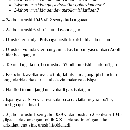
2-jahon urushida qaysi davlatlar qatnashmagan?
2-jahon urushida qanday qurollar ishlatilgan?
# 2-jahon urushi 1945 yil 2 sentyabrda tugagan.
# 2-jahon urushi 6 yilu 1 kun davom etgan.
# Urush Germaniya Polshaga bostirib kirishi bilan boshlandi.
# Urush davomida Germaniyani natsistlar partiyasi rahbari Adolf
Gitler boshqargan.
# Taxminlarga ko'ra, bu urushda 55 million kishi halok bo'lgan.
# Ko'pchilik ayollar uyda o'tirib, fabrikalarda jang qilish uchun
borganlarida erkaklar ishini o'z zimmalariga olishgan.
# Har ikki tomon janglarda zaharli gaz ishlatgan.
# Ispaniya va Shveytsariya kabi ba'zi davlatlar neytral bo'lib,
urushga qo'shilmadi.
# 2-jahon urushi 1-sentyabr 1939 yildan boshlab 2-sentyabr 1945
yilgacha davom etgan bo’lib XX asrda sodir boʻlgan jahon
tarixidagi eng yirik urush hisoblanadi.