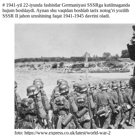
# 1941-yil 22-iyunda fashistlar Germaniyasi SSSRga kutilmaganda
hujum boshlaydi. Aynan shu vaqtdan boshlab tarix notog’ri yozilib
SSSR II jahon urushining faqat 1941-1945 davrini oladi.
foto: https://www.express.co.uk/latest/world-war-2