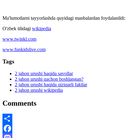
Ma'lumotlarni tayyorlashda quyidagi manbalardan foydalanildi:
O'zbek tilidagi
wikipedia
www.twinkl.com
www.funkidslive.com
Tags
2 jahon urushi haqida savollar
2 jahon urushi qachon boshlangan?
2 jahon urushi haqida qiziqarli faktlar
2 jahon urushi wikipedia
Comments
Share