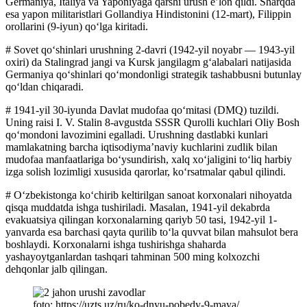
Germaniya, Italiya va Yaponiyaga qarshi urush eʼlon qildi. Sharqda
esa yapon militaristlari Gollandiya Hindistonini (12-mart), Filippin
orollarini (9-iyun) qoʻlga kiritadi.
# Sovet qoʻshinlari urushning 2-davri (1942-yil noyabr — 1943-yil
oxiri) da Stalingrad jangi va Kursk jangilagm gʻalabalari natijasida
Germaniya qoʻshinlari qoʻmondonligi strategik tashabbusni butunlay
qoʻldan chiqaradi.
# 1941-yil 30-iyunda Davlat mudofaa qoʻmitasi (DMQ) tuzildi.
Uning raisi I. V. Stalin 8-avgustda SSSR Qurolli kuchlari Oliy Bosh
qoʻmondoni lavozimini egalladi. Urushning dastlabki kunlari
mamlakatning barcha iqtisodiymaʼnaviy kuchlarini zudlik bilan
mudofaa manfaatlariga boʻysundirish, xalq xoʻjaligini toʻliq harbiy
izga solish lozimligi xususida qarorlar, koʻrsatmalar qabul qilindi.
# Oʻzbekistonga koʻchirib keltirilgan sanoat korxonalari nihoyatda
qisqa muddatda ishga tushiriladi. Masalan, 1941-yil dekabrda
evakuatsiya qilingan korxonalarning qariyb 50 tasi, 1942-yil 1-
yanvarda esa barchasi qayta qurilib toʻla quvvat bilan mahsulot bera
boshlaydi. Korxonalarni ishga tushirishga shaharda
yashayoytganlardan tashqari tahminan 500 ming kolxozchi
dehqonlar jalb qilingan.
foto: https://uzts.uz/ru/ko-dnyu-pobedy-9-maya/