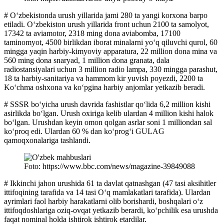
# Oʻzbekistonda urush yillarida jami 280 ta yangi korxona barpo
etiladi. Oʻzbekiston urush yillarida front uchun 2100 ta samolyot,
17342 ta aviamotor, 2318 ming dona aviabomba, 17100
taminomyot, 4500 birlikdan iborat minalarni yoʻq qiluvchi qurol, 60
mingga yaqin harbiy-kimyoviy apparatura, 22 million dona mina va
560 ming dona snaryad, 1 million dona granata, dala
radiostansiyalari uchun 3 million radio lampa, 330 mingga parashut,
18 ta harbiy-sanitariya va hammom kir yuvish poyezdi, 2200 ta
Koʻchma oshxona va koʻpgina harbiy anjomlar yetkazib beradi.
# SSSR boʻyicha urush davrida fashistlar qoʻlida 6,2 million kishi
asirlikda boʻlgan. Urush oxiriga kelib ulardan 4 million kishi halok
boʻlgan. Urushdan keyin omon qolgan asrlar soni 1 milliondan sal
koʻproq edi. Ulardan 60 % dan koʻprogʻi GULAG
qamoqxonalariga tashlandi.
Foto: https://www.bbc.com/news/magazine-39849088
# Ikkinchi jahon urushida 61 ta davlat qatnashgan (47 tasi aksihitler
ittifoqining tarafida va 14 tasi Oʻq mamlakatlari tarafida). Ulardan
ayrimlari faol harbiy harakatlarni olib borishardi, boshqalari oʻz
ittifoqdoshlariga oziq-ovqat yetkazib berardi, koʻpchilik esa urushda
faqat nominal holda ishtirok ishtirok etardilar.