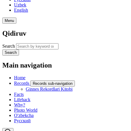
Uzbek
English
Menu
Qidiruv
Search
Search
Main navigation
Home
Records
Records sub-navigation
Ginnes Rekordlari Kitobi
Facts
Lifehack
Why?
Photo World
O'zbekcha
Русский